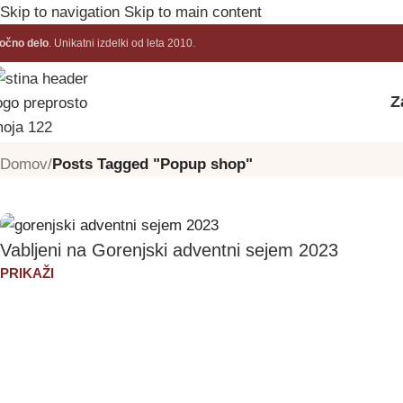
Skip to navigation
Skip to main content
očno delo
. Unikatni izdelki od leta 2010.
Z
Tag Archives: Popup shop
Domov
/
Posts Tagged "Popup shop"
Vabljeni na Gorenjski adventni sejem 2023
PRIKAŽI