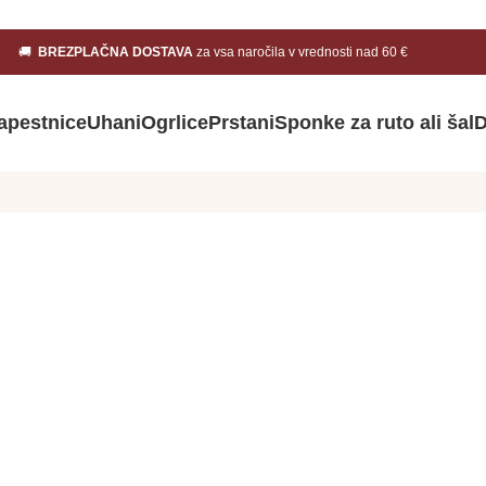
🚚
BREZPLAČNA DOSTAVA
za vsa naročila v vrednosti nad 60 €
apestnice
Uhani
Ogrlice
Prstani
Sponke za ruto ali šal
D