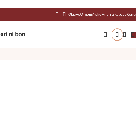
Objave
O meni
Atelje
Mnenja kupcev
Konta
arilni boni