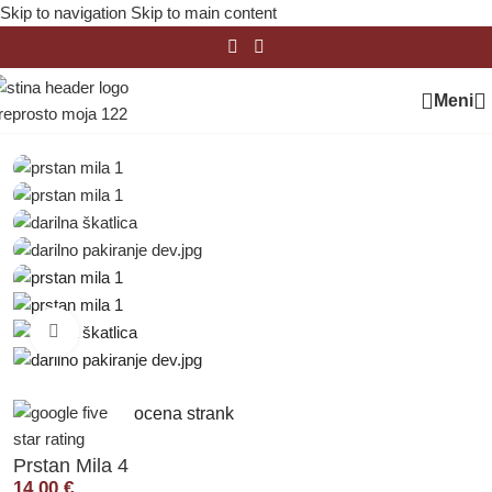
Skip to navigation
Skip to main content
Meni
Domov
/
Prstani
/
Mila
Klikni za povečavo
ocena strank
Prstan Mila 4
14,00
€