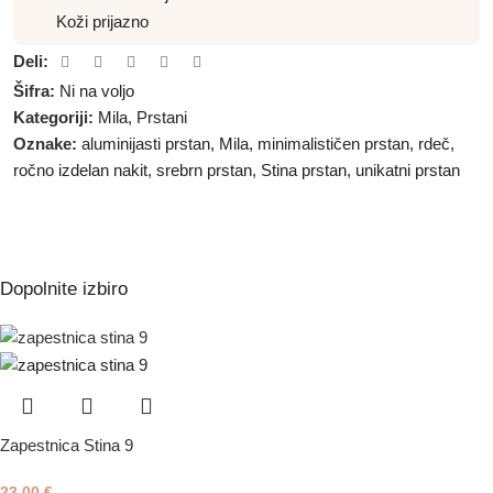
Koži prijazno
Deli:
Šifra:
Ni na voljo
Kategoriji:
Mila
,
Prstani
Oznake:
aluminijasti prstan
,
Mila
,
minimalističen prstan
,
rdeč
,
ročno izdelan nakit
,
srebrn prstan
,
Stina prstan
,
unikatni prstan
Dopolnite izbiro
Zapestnica Stina 9
23,00
€