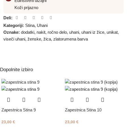
Edinstveni dizajni
Koži prijazno
Deli:
Kategoriji:
Stina
,
Uhani
Oznake:
dodatki
,
nakit
,
ročno delo
,
uhani
,
uhani iz žice
,
unikat
,
viseči uhani
,
ženske
,
žica
,
zlatorumena barva
Dopolnite izbiro
Zapestnica Stina 9
Zapestnica Stina 10
23,00
€
23,00
€