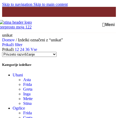
Skip to navigation
Skip to main content
Meni
unikat
Domov
/
Izdelki označeni z “unikat”
Prikaži filter
Prikaži
12
24
36
Vse
Kategorije izdelkov
Uhani
Asta
Frida
Greta
Inga
Mette
Stina
Ogrlice
Frida
Greta