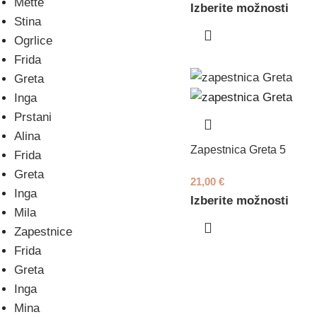
Mette
Izberite možnosti
Stina
Ogrlice
Frida
Greta
Inga
Prstani
Alina
Zapestnica Greta 5
Frida
Greta
21,00
€
Inga
Izberite možnosti
Mila
Zapestnice
Frida
Greta
Inga
Mina