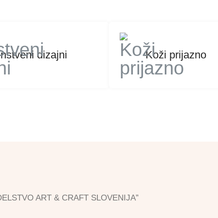
nstveni dizajni
Koži prijazno
”ROKODELSTVO ART & CRAFT SLOVENIJA”