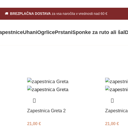
🚚
BREZPLAČNA DOSTAVA
za vsa naročila v vrednosti nad 60 €
apestnice
Uhani
Ogrlice
Prstani
Sponke za ruto ali šal
D
Zapestnica Greta 2
Zapestnica
21,00
€
21,00
€