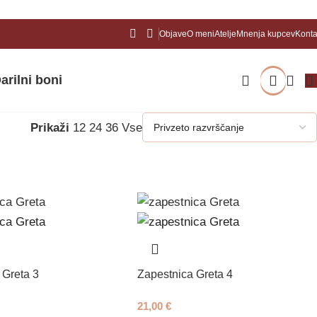
Objave
O meni
Atelje
Mnenja kupcev
Konta
arilni boni
Prikaži
12
24
36
Vse
 Greta 3
Zapestnica Greta 4
21,00
€