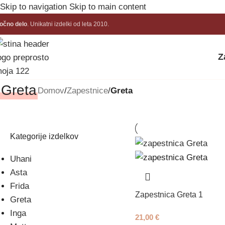
Skip to navigation
Skip to main content
očno delo
. Unikatni izdelki od leta 2010.
Z
Greta
Domov
/
Zapestnice
/
Greta
Kategorije izdelkov
Uhani
Asta
Frida
Zapestnica Greta 1
Greta
Inga
21,00
€