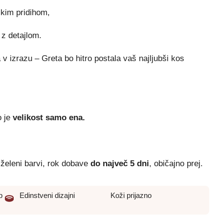
škim pridihom,
 z detajlom.
 izrazu – Greta bo hitro postala vaš najljubši kos
o je
velikost samo ena.
 želeni barvi, rok dobave
do največ 5 dni
, običajno prej.
p
Edinstveni dizajni
Koži prijazno