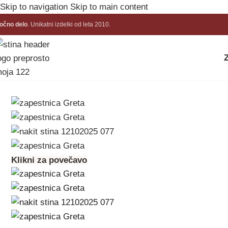
Skip to navigation
Skip to main content
očno delo
. Unikatni izdelki od leta 2010.
Domov
/
Zapestnice
/
Greta
/
Zapestnica Greta 1
Klikni za povečavo