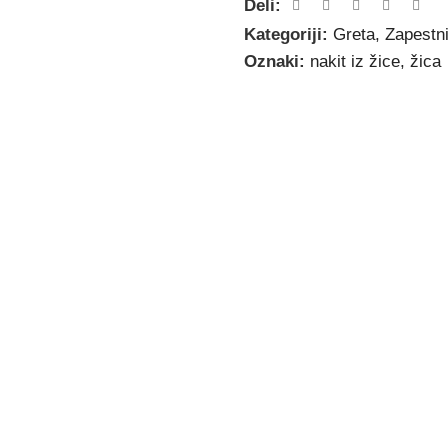
Deli:
Kategoriji:
Greta
,
Zapestn
Oznaki:
nakit iz žice
,
žica