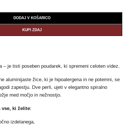
DODAJ V KOŠARICO
KUPI ZDAJ
a – je tisti poseben poudarek, ki spremeni celoten videz.
e aluminijaste žice, ki je hipoalergena in ne potemni, se
lagodi zapestju. Dve perli, ujeti v elegantno spiralno
težje med močjo in nežnostjo.
vse, ki želite
:
ročno izdelanega,