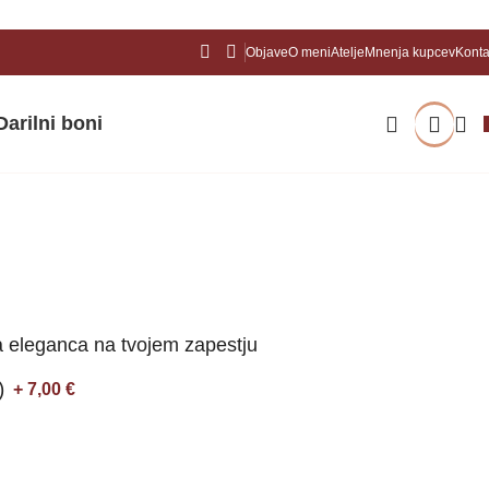
Objave
O meni
Atelje
Mnenja kupcev
Konta
Darilni boni
Nazaj na izdelke
 eleganca na tvojem zapestju
)
+ 7,00
€