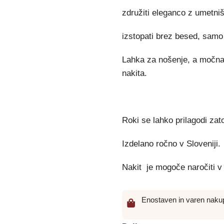
združiti eleganco z umetni
izstopati brez besed, samo
Lahka za nošenje, a močna v
nakita.
Roki se lahko prilagodi zat
Izdelano ročno v Sloveniji.
Nakit je mogoče naročiti v
Enostaven in varen naku