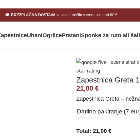
🚚
BREZPLAČNA DOSTAVA
za vsa naročila v vrednosti nad 60 €
Zapestnice
Uhani
Ogrlice
Prstani
Sponke za ruto ali šal
ocena strank
Zapestnica Greta 1
21,00
€
Zapestnica Greta – nežna
Darilno pakiranje (7 eur
Total:
21,00
€