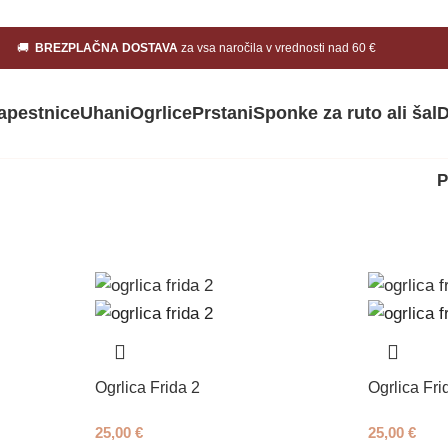
🚚
BREZPLAČNA DOSTAVA
za vsa naročila v vrednosti nad 60 €
apestnice
Uhani
Ogrlice
Prstani
Sponke za ruto ali šal
D
P
Ogrlica Frida 2
Ogrlica Fri
25,00
€
25,00
€