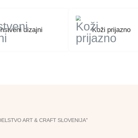
nstveni dizajni
Koži prijazno
”ROKODELSTVO ART & CRAFT SLOVENIJA”