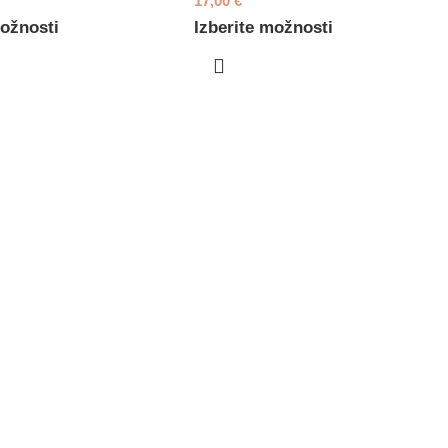
17,00
€
možnosti
Izberite možnosti
→