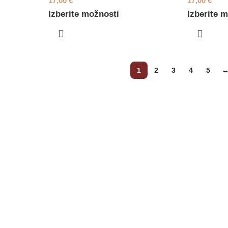
17,00
€
17,00
€
Izberite možnosti
Izberite 
1
2
3
4
5