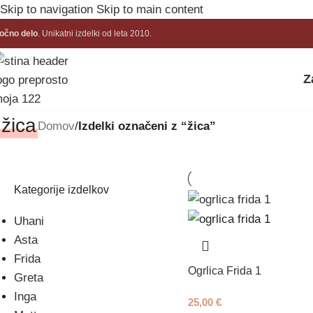
Skip to navigation
Skip to main content
očno delo
. Unikatni izdelki od leta 2010.
Z
žica
Domov
/
Izdelki označeni z “žica”
Kategorije izdelkov
Uhani
Asta
Frida
Ogrlica Frida 1
Greta
Inga
25,00
€