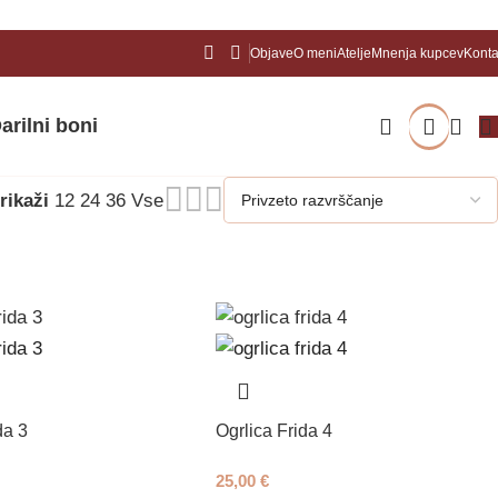
Objave
O meni
Atelje
Mnenja kupcev
Konta
arilni boni
rikaži
12
24
36
Vse
da 3
Ogrlica Frida 4
25,00
€