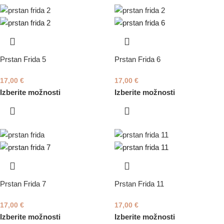
Prstan Frida 5
Prstan Frida 6
17,00
€
17,00
€
Izberite možnosti
Izberite možnosti
Prstan Frida 7
Prstan Frida 11
17,00
€
17,00
€
Izberite možnosti
Izberite možnosti