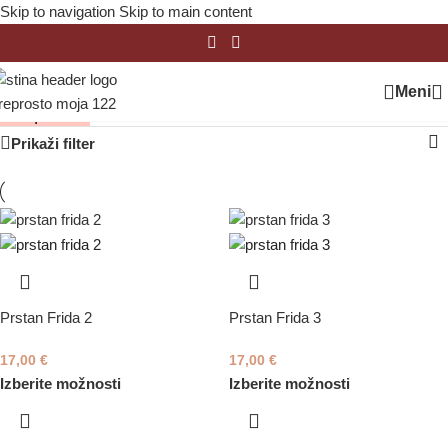
Skip to navigation
Skip to main content
Meni
črn prstan
Domov
/
Izdelki označeni z “črn prstan”
Prikaži filter
Prstan Frida 2
Prstan Frida 3
17,00
€
17,00
€
Izberite možnosti
Izberite možnosti