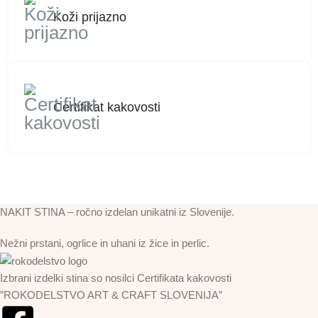
Koži prijazno
Certifikat kakovosti
NAKIT STINA – ročno izdelan unikatni iz Slovenije.
Nežni prstani, ogrlice in uhani iz žice in perlic.
Izbrani izdelki stina so nosilci Certifikata kakovosti
”ROKODELSTVO ART & CRAFT SLOVENIJA”