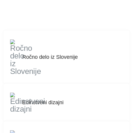
Ročno delo iz Slovenije
Edinstveni dizajni