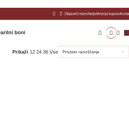
Objave
O meni
Atelje
Mnenja kupcev
Konta
arilni boni
Prikaži
12
24
36
Vse