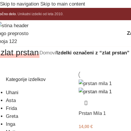
Skip to navigation
Skip to main content
očno delo
. Unikatni izdelki od leta 2010.
Z
zlat prstan
Domov
/
Izdelki označeni z “zlat prstan”
Kategorije izdelkov
Uhani
Asta
Frida
Prstan Mila 1
Greta
Inga
14,00
€