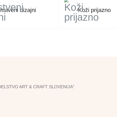
nstveni dizajni
Koži prijazno
”ROKODELSTVO ART & CRAFT SLOVENIJA”