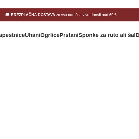
🚚
BREZPLAČNA DOSTAVA
za vsa naročila v vrednosti nad 60 €
apestnice
Uhani
Ogrlice
Prstani
Sponke za ruto ali šal
D