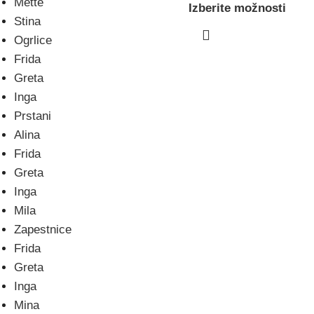
Mette
Izberite možnosti
Stina
Ogrlice
Frida
Greta
Inga
Prstani
Alina
Frida
Greta
Inga
Mila
Zapestnice
Frida
Greta
Inga
Mina